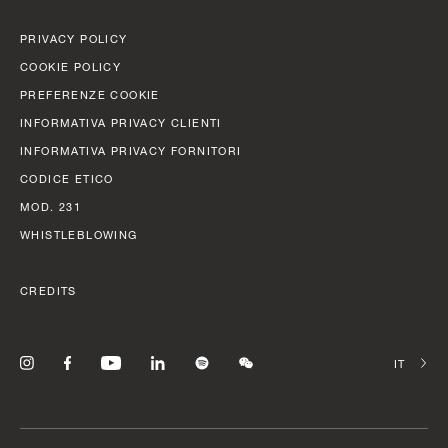
SLOW CRUISE - 21 KN: 13,71 LT/NM, RANGE 375 NM
FAST CRUISE - 25 KN: 14,88 LT/NM, RANGE: 345 NM
PRIVACY POLICY
Fly 82
COOKIE POLICY
Scopri di più
PREFERENZE COOKIE
INFORMATIVA PRIVACY CLIENTI
INFORMATIVA PRIVACY FORNITORI
CODICE ETICO
MOD. 231
WHISTLEBLOWING
CREDITS
S6
SELEZIO