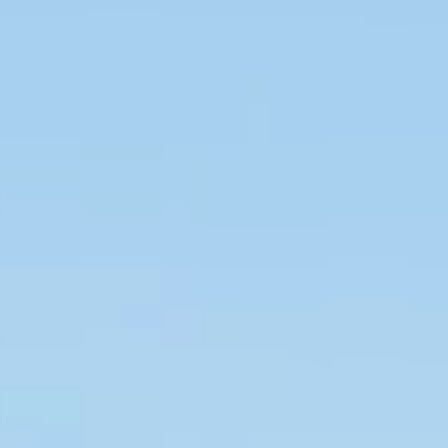
SLOW CRUISE - 21 KN: 13,71 LT/NM, RANGE 375 NM
FAST CRUISE - 25 KN: 14,88 LT/NM, RANGE: 345 NM
Scopri di più