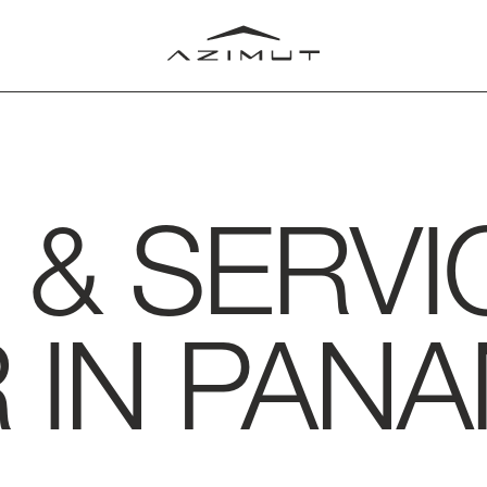
 & SERVI
LUB
 IN PAN
RLD