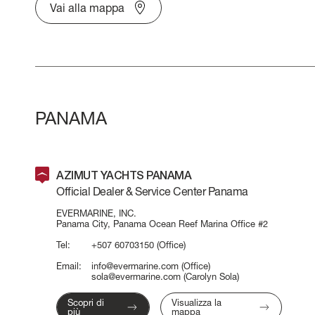
CONTATTI
Vai alla mappa
VERVE
LAVORA CON
ATLANTIS
PANAMA
GRANDE
Tutti gli Yacht
AZIMUT YACHTS PANAMA
Official Dealer & Service Center Panama
Confronta yacht
EVERMARINE, INC.
Pre-owned
Panama City, Panama Ocean Reef Marina Office #2
Tel:
+507 60703150
(Office)
Email:
info@evermarine.com
(Office)
sola@evermarine.com
(Carolyn Sola)
Scopri di
Visualizza la
più
mappa