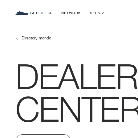
LA FLOTTA
NETWORK
SERVIZI
Directory mondo
DEALER
SEADECK
CHARTER C
IL NOSTRO
FLY
APP
CENTER
IMPEGNO
AZIMUT WO
S
LA STORIA
MAGELLANO