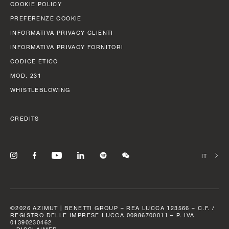
COOKIE POLICY
38,22 (125’ 5’’)
Scopri di più
PREFERENZE COOKIE
INFORMATIVA PRIVACY CLIENTI
LARGHEZZA MAX
INFORMATIVA PRIVACY FORNITORI
7,98 M (26’ 2’’)
CODICE ETICO
CABINE
MOD. 231
5/6 + 4 CREW
FLY 78
WHISTLEBLOWING
LUNGHEZZA FUORI TUTTO
23,64 M (77’ 7”)
Scopri di più
CREDITS
LARGHEZZA MAX
5,75 M (18’ 10”)
SELEZIO
CABINE
P
4 + 1 CREW
GRANDE 44M
LUNGHEZZA FUORI TUTTO
43,6 M (143’ 1’’)
CONSUMI
©2026 AZIMUT | BENETTI GROUP – REA LUCCA 123566 – C.F. /
REGISTRO DELLE IMPRESE LUCCA 00986700011 – P. IVA
SLOW CRUISE - 17,3 KN: 10,7 L/NM, RANGE: 420 NM
01390230462