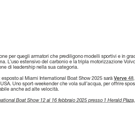
ne per quegli armatori che prediligono modelli sportivi e in grado
ima. L’uso estensivo del carbonio e la tripla motorizzazione Volv
one di leadership nella sua categoria.
t esposto al Miami International Boat Show 2025 sarà
Verve 48
i USA. Uno sport-weekender che vola sull’acqua, per offrire spost
bile anche ad alte velocità.
national Boat Show 12 al 16 febbraio 2025 presso 1 Herald Plaz