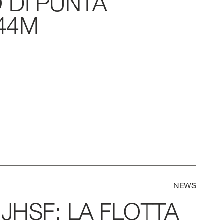
O
DI
PUNTA
44M
NEWS
JHSF:
LA
FLOTTA