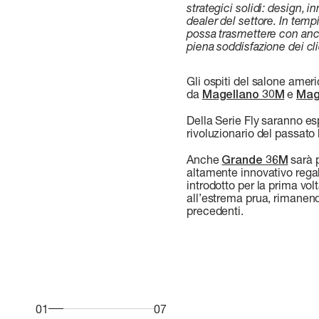
strategici solidi: design, i
dealer del settore. In tem
possa trasmettere con anco
piena soddisfazione dei cli
Gli ospiti del salone amer
da
Magellano 30M
e
Mag
Della Serie Fly saranno e
rivoluzionario del passato
Anche
Grande 36M
sarà 
altamente innovativo regal
introdotto per la prima vo
all’estrema prua, rimanend
precedenti.
01
07