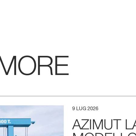
 MORE
9
LUG
2026
AZIMUT
L