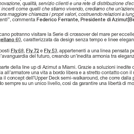
nnovazione, qualità, servizio clienti e una rete di distribuzione d’e
pi incerti come quelli che stiamo vivendo, crediamo che un’aziend
ra maggiore chiarezza i propri valori, costruendo relazioni a lun
enti
”, commenta
Federico Ferrante, Presidente di Azimut|B
icano potranno visitare la Serie di crossover del mare per eccel
ellano 60
, caratterizzata da design senza tempo e linee elegant
sposti
Fly 68
,
Fly 72
e
Fly 53
, appartenenti a una linea pensata pe
 l’avanguardia del futuro, creando un’inedita armonia tra elegan
parte della line up di Azimut a Miami. Grazie a soluzioni inedite 
a all’armatore una vita a bordo libera e a stretto contatto con 
lta il concept dell’Upper Deck semi-walkaround, che corre dalla 
o sempre su un unico livello, così da garantire una libertà di 
LUNGHEZZA FU