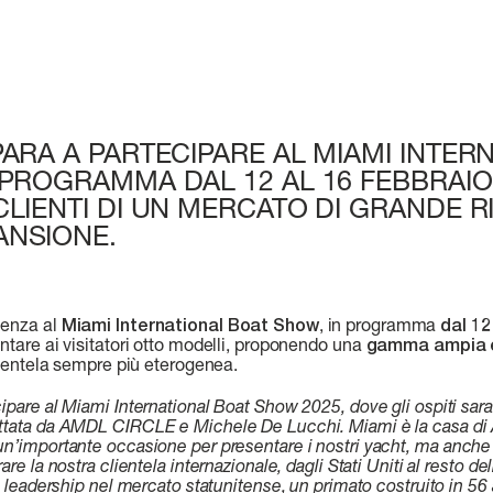
PARA A PARTECIPARE AL MIAMI INTER
 PROGRAMMA DAL 12 AL 16 FEBBRAIO
CLIENTI DI UN MERCATO DI GRANDE RI
ANSIONE.
senza al
Miami International Boat Show
, in programma
dal 12
ntare ai visitatori otto modelli, proponendo una
gamma ampia e 
clientela sempre più eterogenea.
ipare al Miami International Boat Show 2025, dove gli ospiti sara
ttata da AMDL CIRCLE e Michele De Lucchi. Miami è la casa di A
un’importante occasione per presentare i nostri yacht, ma anc
are la nostra clientela internazionale, dagli Stati Uniti al resto 
a leadership nel mercato statunitense, un primato costruito in 56 a