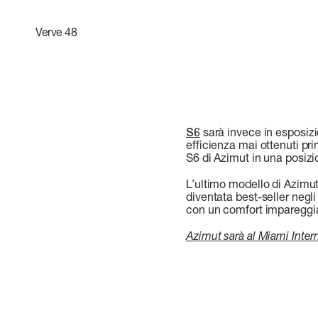
Verve
48
S6
sarà invece in esposizio
efficienza mai ottenuti pr
S6 di Azimut in una posizi
L’ultimo modello di Azimu
diventata best-seller negl
con un comfort impareggia
Azimut sarà al Miami Inter