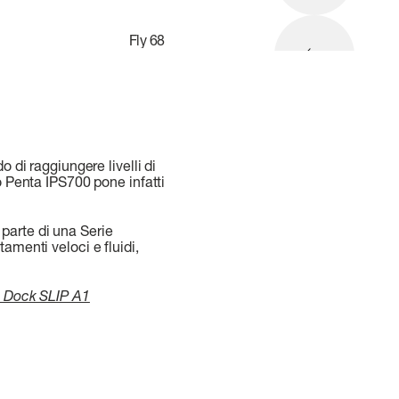
Fly
68
 di raggiungere livelli di
o Penta IPS700 pone infatti
, parte di una Serie
amenti veloci e fluidi,
a, Dock SLIP A1