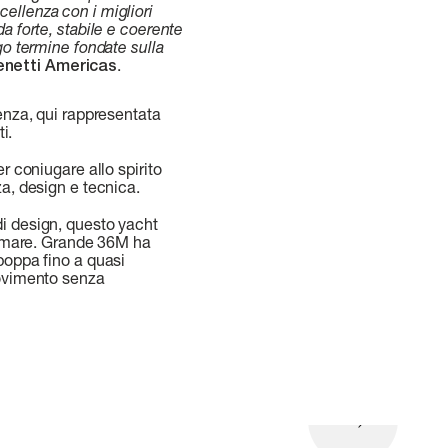
ccellenza con i migliori
a forte, stabile e coerente
go termine fondate sulla
enetti Americas
.
lenza, qui rappresentata
i.
r coniugare allo spirito
za, design e tecnica.
di design, questo yacht
il mare. Grande 36M ha
poppa fino a quasi
movimento senza
ORI TUTTO
LARGHEZZA MAX
CABINE