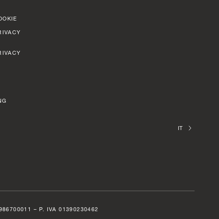
OOKIE
RIVACY
RIVACY
NG
IT
6700011 – P. IVA 01390230462