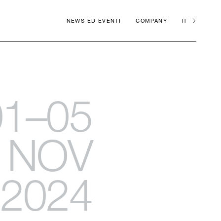
NEWS ED EVENTI
COMPANY
IT
01–05
NOV
2024