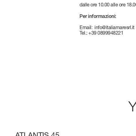
CONTATTI
VERVE
dalle ore 10.00 alle ore 18.0
Per informazioni:
LAVORA CON
ATLANTIS
Email:
info@italiamaresrl.it
Tel.: +39 0899948221
GRANDE
Tutti gli Yacht
Confronta yacht
Pre-owned
Y
ATLANTIS 45