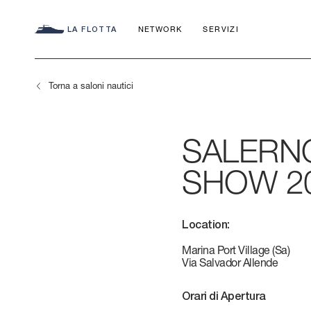
LA FLOTTA
NETWORK
SERVIZI
Torna a saloni nautici
SALERN
SEADECK
CHARTER C
SHOW 2
IL NOSTRO
FLY
APP
Location:
IMPEGNO
AZIMUT WO
S
Marina Port Village (Sa)
Via Salvador Allende
LA STORIA
MAGELLANO
Orari di Apertura