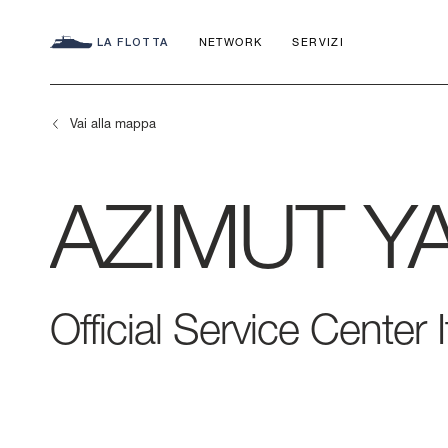
LA FLOTTA
NETWORK
SERVIZI
Vai alla mappa
AZIMUT
Y
SEADECK
CHARTER C
IL NOSTRO
FLY
APP
Official Service Center I
IMPEGNO
AZIMUT WO
S
LA STORIA
MAGELLANO