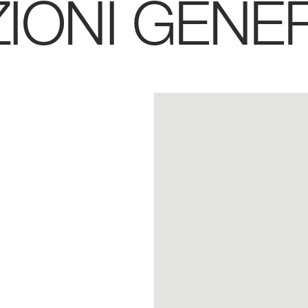
IONI
GENER
 NOI