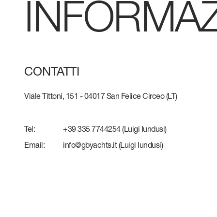
INFORMAZ
CONTATTI
VERVE
LAVORA CON
ATLANTIS
CONTATTI
GRANDE
Viale Tittoni, 151 - 04017 San Felice Circeo (LT)
Tutti gli Yacht
Tel:
+39 335 7744254
(Luigi Iundusi)
Confronta yacht
Email:
info@gbyachts.it
(Luigi Iundusi)
Pre-owned