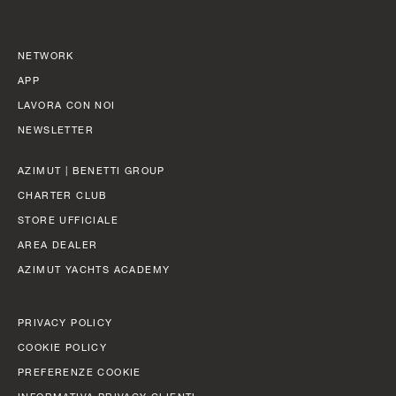
LARGHEZZA MAX
FAST CRUISE - 26 KN: 12,8 L/NM, RANGE: 351 NM
8,65 M (28’ 5’’)
Scopri di più
NETWORK
CABINE
APP
5/6 + 5
LAVORA CON NOI
NEWSLETTER
Scopri di più
N
AZIMUT | BENETTI GROUP
FLY 82
LUNGHEZZA FUORI TUTTO
CHARTER CLUB
24,79 M (81' 4'')
STORE UFFICIALE
LARGHEZZA MAX
AREA DEALER
5,87 M (19' 3'')
AZIMUT YACHTS ACADEMY
CABINE
PRIVACY POLICY
4 + 1 CREW
COOKIE POLICY
PREFERENZE COOKIE
CONSUMI