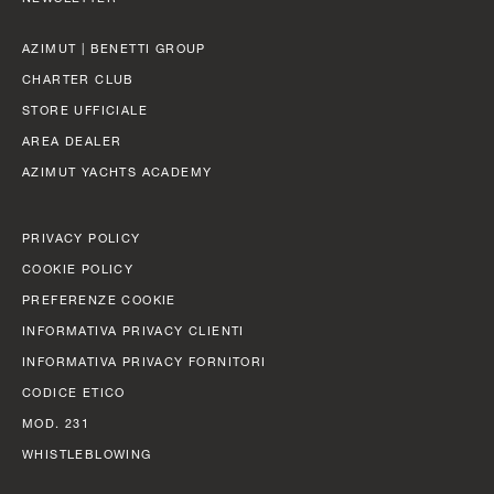
LARGHEZZA MAX
FAST CRUISE - 26 KN: 12,8 L/NM, RANGE: 351 NM
8,65 M (28’ 5’’)
AZIMUT | BENETTI GROUP
Scopri di più
CABINE
CHARTER CLUB
5/6 + 5
STORE UFFICIALE
AREA DEALER
Scopri di più
AZIMUT YACHTS ACADEMY
N
FLY 82
LUNGHEZZA FUORI TUTTO
PRIVACY POLICY
24,79 M (81' 4'')
COOKIE POLICY
PREFERENZE COOKIE
LARGHEZZA MAX
INFORMATIVA PRIVACY CLIENTI
5,87 M (19' 3'')
INFORMATIVA PRIVACY FORNITORI
CABINE
CODICE ETICO
4 + 1 CREW
MOD. 231
WHISTLEBLOWING
CONSUMI