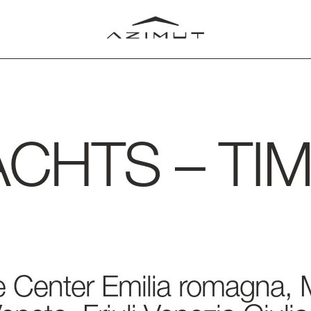
ACHTS
–
TI
LUB
RLD
ice Center Emilia romagna,