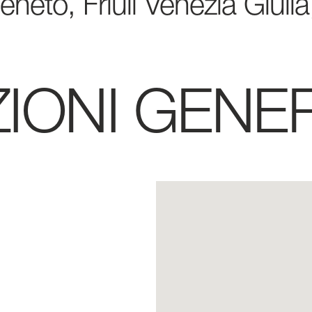
neto, Friuli Venezia Giulia
 NOI
IONI
GENER