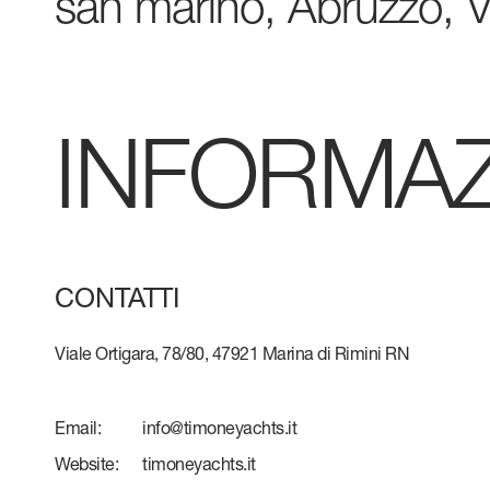
san marino, Abruzzo, Ve
CONTATTI
VERVE
LAVORA CON
ATLANTIS
INFORMAZ
GRANDE
Tutti gli Yacht
CONTATTI
Confronta yacht
Pre-owned
Viale Ortigara, 78/80, 47921 Marina di Rimini RN
Email:
info@timoneyachts.it
Website:
timoneyachts.it