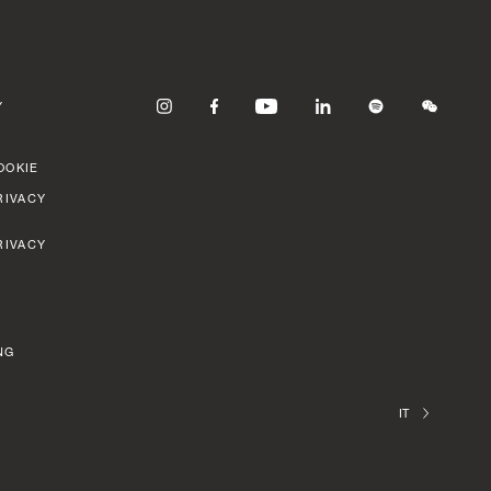
Y
OOKIE
RIVACY
RIVACY
NG
IT