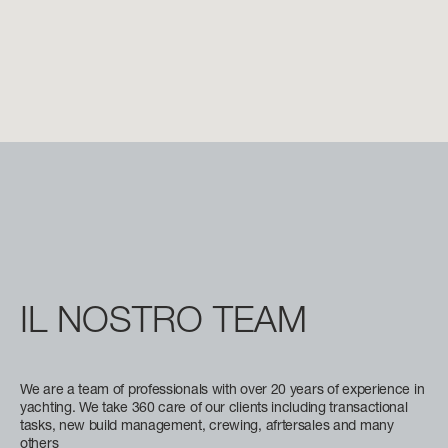
38,22 (125’ 5’’)
Scopri di più
LARGHEZZA MAX
7,98 M (26’ 2’’)
CABINE
5/6 + 4 CREW
FLY 78
LUNGHEZZA FUORI TUTTO
23,64 M (77’ 7”)
Scopri di più
LARGHEZZA MAX
5,75 M (18’ 10”)
IL
NOSTRO
TEAM
CABINE
P
4 + 1 CREW
GRANDE 44M
LUNGHEZZA FUORI TUTTO
We are a team of professionals with over 20 years of experience in
43,6 M (143’ 1’’)
yachting. We take 360 care of our clients including transactional
CONSUMI
tasks, new build management, crewing, afrtersales and many
SLOW CRUISE - 17,3 KN: 10,7 L/NM, RANGE: 420 NM
others