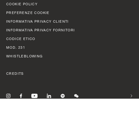
COOKIE POLICY
PREFERENZE COOKIE
INFORMATIVA PRIVACY CLIENTI
INFORMATIVA PRIVACY FORNITORI
CODICE ETICO
MOD. 231
WHISTLEBLOWING
CREDITS
SELE
©2026 AZIMUT | BENETTI GROUP – REA LUCCA 123566 – C.F. /
REGISTRO DELLE IMPRESE LUCCA 00986700011 – P. IVA
01390230462