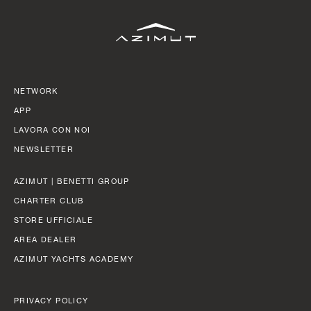
SLOW CRUISE - 21 KN: 13,71 LT/NM, RANGE 375 NM
FAST CRUISE - 25 KN: 14,88 LT/NM, RANGE: 345 NM
Scopri di più
NETWORK
APP
LAVORA CON NOI
NEWSLETTER
AZIMUT | BENETTI GROUP
CHARTER CLUB
STORE UFFICIALE
AREA DEALER
AZIMUT YACHTS ACADEMY
PRIVACY POLICY