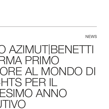
NEWS
O
AZIMUT|BENETTI
RMA
PRIMO
ORE
AL
MONDO
DI
HTS
PER
IL
EESIMO
ANNO
TIVO
ORI TUTTO
LARGHEZZA MAX
CABINE