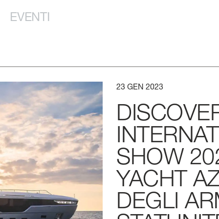
EVENTI
 NOI
23
GEN
2023
DISCOVE
INTERNAT
SHOW
20
YACHT
A
DEGLI
AR