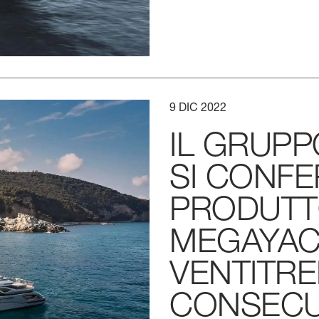
9
DIC
2022
IL
GRUPP
SI
CONFE
PRODUTT
MEGAYAC
VENTITR
CONSECU
LUNGHEZZA FU