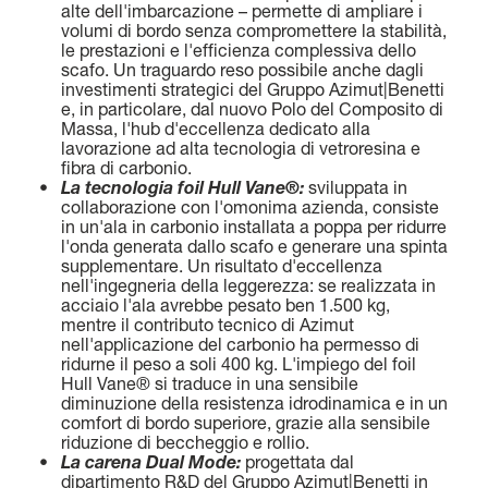
LARGHEZZA MAX
FAST CRUISE - 26 KN: 12,8 L/NM, RANGE: 351 NM
alte dell'imbarcazione – permette di ampliare i
8,65 M (28’ 5’’)
volumi di bordo senza compromettere la stabilità,
le prestazioni e l'efficienza complessiva dello
Scopri di più
scafo. Un traguardo reso possibile anche dagli
CABINE
investimenti strategici del Gruppo Azimut|Benetti
e, in particolare, dal nuovo Polo del Composito di
5/6 + 5
Massa, l'hub d'eccellenza dedicato alla
lavorazione ad alta tecnologia di vetroresina e
Scopri di più
fibra di carbonio.
•
La tecnologia foil Hull Vane®:
sviluppata in
N
collaborazione con l'omonima azienda, consiste
FLY 82
LUNGHEZZA FUORI TUTTO
in un'ala in carbonio installata a poppa per ridurre
l'onda generata dallo scafo e generare una spinta
24,79 M (81' 4'')
supplementare. Un risultato d'eccellenza
nell'ingegneria della leggerezza: se realizzata in
LARGHEZZA MAX
acciaio l'ala avrebbe pesato ben 1.500 kg,
mentre il contributo tecnico di Azimut
5,87 M (19' 3'')
nell'applicazione del carbonio ha permesso di
ridurne il peso a soli 400 kg. L'impiego del foil
Hull Vane® si traduce in una sensibile
CABINE
diminuzione della resistenza idrodinamica e in un
4 + 1 CREW
comfort di bordo superiore, grazie alla sensibile
riduzione di beccheggio e rollio.
•
La carena Dual Mode:
progettata dal
CONSUMI
dipartimento R&D del Gruppo Azimut|Benetti in