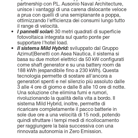
SLOW CRUISE - 21 KN: 13,71 LT/NM, RANGE 375 NM
partnership con P.L. Ausonio Naval Architecture,
FAST CRUISE - 25 KN: 14,88 LT/NM, RANGE: 345 NM
unisce i vantaggi di una carena dislocante veloce
a prua con quelli di una semiplanante a poppa,
ottimizzando l'efficienza dei consumi lungo tutto
Scopri di più
il range di velocità.
•
I pannelli solari:
30 metri quadrati di superficie
fotovoltaica integrata sul quarto ponte per
supportare l'hotel load.
•
Il sistema Mild Hybrid:
sviluppato dal Gruppo
Azimut|Benetti con Asea Nautica, il sistema si
basa su due motori elettrici da 50 kW configurati
come shaft generator e su una battery room da
188 kWh (espandibile fino a 230 kWh). Questa
tecnologia permette di sostare all'ancora a
generatori spenti e nel silenzio più assoluto dalle
3 alle 4 ore di giorno e dalle 8 alle 10 ore di notte.
Una soluzione che elimina fumi e rumori,
rivoluzionando la qualità della vita a bordo. Il
sistema Mild Hybrid, inoltre, permette di
ricaricare completamente il pacco batterie in
sole due ore a una velocità di 15 nodi, potendo
quindi sfruttare i tempi medi di ricollocamento
per raggiungere la baia successiva con una
rinnovata autonomia in Zero Emission.