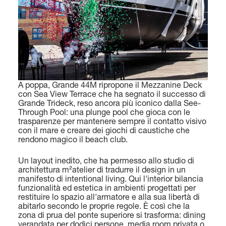
Scopri di più
MAGELLANO 30M
GRANDE 36M
LUNGHEZZA FUORI TUTTO
LUNGHEZZA FUORI TUTTO
29,7 M (97' 5'')
35,29 M (115’ 9’’)
LARGHEZZA MAX
LARGHEZZA MAX
FLY 72
LUNGHEZZA FUORI TUTTO
A poppa, Grande 44M ripropone il Mezzanine Deck
7,06 M (23’ 2'')
7,50 M (24’ 7’’)
con Sea View Terrace che ha segnato il successo di
22,69 (74' 5'')
Grande Trideck, reso ancora più iconico dalla See-
CABINE
CABINE
Through Pool: una plunge pool che gioca con le
LARGHEZZA MAX
trasparenze per mantenere sempre il contatto visivo
5 + 3 CREW
5 + 4 CREW
con il mare e creare dei giochi di caustiche che
5,62 M (18’ 5’’)
rendono magico il beach club.
Scopri di più
Scopri di più
CABINE
Un layout inedito, che ha permesso allo studio di
architettura m²atelier di tradurre il design in un
4 + 1 CREW
manifesto di intentional living. Qui l'interior bilancia
funzionalità ed estetica in ambienti progettati per
CONSUMI
restituire lo spazio all'armatore e alla sua libertà di
abitarlo secondo le proprie regole. È così che la
SLOW CRUISE - 14,8 KN: 10,4 L/NM, RANGE: 451 NM
zona di prua del ponte superiore si trasforma: dining
FAST CRUISE - 26 KN: 14,5 L/NM, RANGE: 323 NM
GRANDE TRIDECK
verandata per dodici persone, media room privata o
LUNGHEZZA FUORI TUTTO