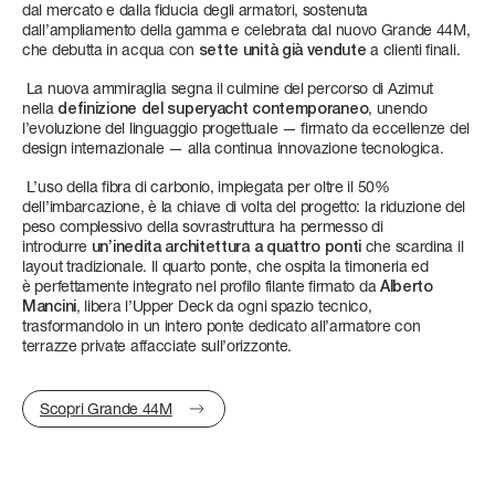
dal mercato e dalla fiducia degli armatori, sostenuta
4 + 1 CREW
3 + 1 CREW
FAST CRUISE - 27 KN: 10,4 L/NM, RANGE: 328 NM
3/4 + 1 CREW
4/5 + 2 CREW
dall’ampliamento della gamma e celebrata dal nuovo Grande 44M,
che debutta in acqua con
sette unità già vendute
a clienti finali.
CONSUMI
Scopri di più
Scopri di più
Scopri di più
Scopri di più
La nuova ammiraglia segna il culmine del percorso di Azimut
SLOW CRUISE - SLOW CRUISE 23 KN - RANGE: 8.9 L/NM - 37
nella
definizione del superyacht contemporaneo
, unendo
NM
l’evoluzione del linguaggio progettuale — firmato da eccellenze del
FAST CRUISE - FAST CRUISE 26 KN - RANGE: 10,0 L/NM - 332
design internazionale — alla continua innovazione tecnologica.
NM
L’uso della fibra di carbonio, impiegata per oltre il 50%
dell’imbarcazione, è la chiave di volta del progetto: la riduzione del
Scopri di più
peso complessivo della sovrastruttura ha permesso di
FLY 62
S8
MAGELLANO 25M
GRANDE 30M
LUNGHEZZA FUORI TUTTO
LUNGHEZZA FUORI TUTTO
LUNGHEZZA FUORI TUTTO
LUNGHEZZA FUORI TUTTO
introdurre
un’inedita architettura a quattro ponti
che scardina il
19,22 M (63' 1'')
24,63 M (80’ 10’’)
25,22 M (82’ 9’’)
28,69 M (94’ 2’’)
layout tradizionale. Il quarto ponte, che ospita la timoneria ed
è perfettamente integrato nel profilo filante firmato da
Alberto
Mancini
, libera l’Upper Deck da ogni spazio tecnico,
LARGHEZZA MAX
LARGHEZZA MAX
LARGHEZZA MAX
LARGHEZZA MAX
trasformandolo in
un intero ponte dedicato all’armatore con
terrazze private affacciate sull’orizzonte.
5,09 M ( 16' 8'')
5,55 M (18’ 3’’)
6,30 M (20' 8'')
7,3 M (23’ 11’’)
SEADECK 9
LUNGHEZZA FUORI TUTTO
CABINE
CABINE
CABINE
CABINE
25,60 M (83' 12'')
Scopri Grande 44M
3 + 1 CREW
4 + 2 CREW
4 + 2 CREW
5 + 3 CREW
LARGHEZZA MAX
Scopri di più
Scopri di più
Scopri di più
Scopri di più
6,30 (20' 8'')