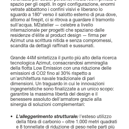
spazio per gli ospiti. In ogni configurazione, enormi
38,22 (125’ 5’’)
vetrate abbattono i confini visivi e liberano lo
Scopri di più
sguardo a 180° verso il salotto esterno di prua dove,
attorno al firepit, ci si ritrova a guardare il tramonto
LARGHEZZA MAX
sull'acqua. M2atelier — celebre a livello
7,98 M (26’ 2’’)
internazionale per progetti che spaziano dalle
residenze d'élite al product design — firma per
Azimut una scrittura nitida e senza compromessi,
CABINE
scandita da dettagli raffinati e sussurrati.
5/6 + 4 CREW
FLY 78
LUNGHEZZA FUORI TUTTO
Grande 44M sintetizza il punto più alto della ricerca
23,64 M (77’ 7”)
tecnologica Azimut, consacrandosi ammiraglia
Scopri di più
della flotta Low Emission con una riduzione delle
emissioni di CO2 fino al 30% rispetto a
LARGHEZZA MAX
un'architettura navale tradizionale di pari
5,75 M (18’ 10”)
dimensioni. Un traguardo in cui le innovazioni
ingegneristiche sono finalizzate a un unico scopo:
garantire la massima libertà del design e il
CABINE
P
benessere assoluto dell'armatore grazie alla
4 + 1 CREW
sinergia di soluzioni complementari:
GRANDE 44M
LUNGHEZZA FUORI TUTTO
43,6 M (143’ 1’’)
•
L'alleggerimento strutturale:
l'esteso utilizzo
CONSUMI
della fibra di carbonio – oltre 1.000 metri quadrati
SLOW CRUISE - 17,3 KN: 10,7 L/NM, RANGE: 420 NM
e 8 tonnellate di riduzione di peso nelle parti più