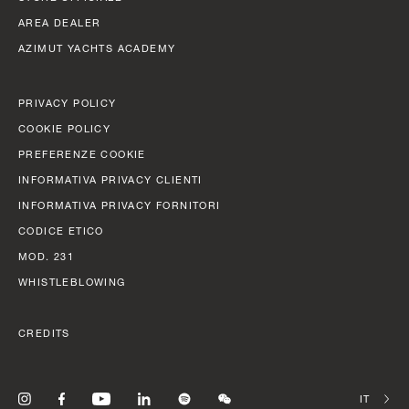
LARGHEZZA MAX
FAST CRUISE - 26 KN: 12,8 L/NM, RANGE: 351 NM
8,65 M (28’ 5’’)
AREA DEALER
AZIMUT YACHTS ACADEMY
Scopri di più
CABINE
5/6 + 5
PRIVACY POLICY
COOKIE POLICY
Scopri di più
PREFERENZE COOKIE
N
FLY 82
INFORMATIVA PRIVACY CLIENTI
LUNGHEZZA FUORI TUTTO
INFORMATIVA PRIVACY FORNITORI
24,79 M (81' 4'')
CODICE ETICO
LARGHEZZA MAX
MOD. 231
5,87 M (19' 3'')
WHISTLEBLOWING
CABINE
CREDITS
4 + 1 CREW
CONSUMI
SELEZIO