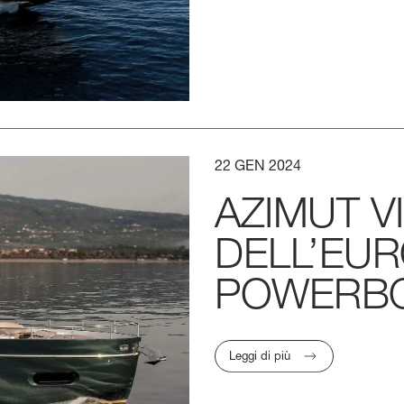
22
GEN
2024
AZIMUT
V
DELL’EU
POWERB
Leggi di più