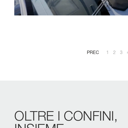
PREC
1
2
3
OLTRE
I
CONFINI,