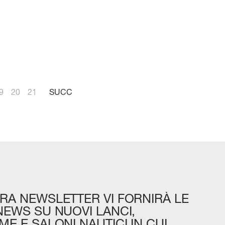
9
20
21
SUCC
RA
NEWSLETTER
VI
FORNIRÀ
LE
NEWS
SU
NUOVI
LANCI,
IME
E
SALONI
NAUTICI
IN
CUI