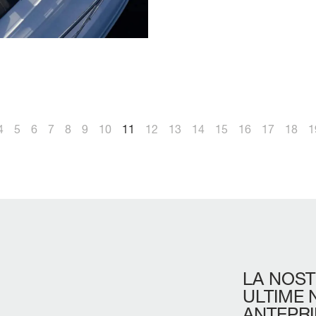
4
5
6
7
8
9
10
11
12
13
14
15
16
17
18
1
LA
NOST
ULTIME
ANTEPR