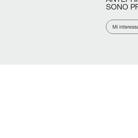
SONO
P
Mi interess