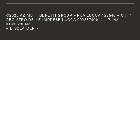
©2026 AZIMUT | BENETTI GROUP – REA LUCCA 123566 – C.F. /
REGISTRO DELLE IMPRESE LUCCA 00986700011 – P. IVA
01390230462
–
DISCLAIMER
–