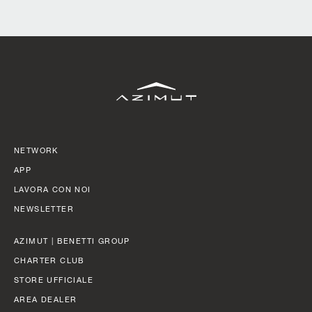
SLOW CRUISE - 21 KN: 13,71 LT/NM, RANGE 375 NM
FAST CRUISE - 25 KN: 14,88 LT/NM, RANGE: 345 NM
Scopri di più
NETWORK
APP
LAVORA CON NOI
NEWSLETTER
AZIMUT | BENETTI GROUP
CHARTER CLUB
STORE UFFICIALE
AREA DEALER