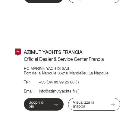
AZIMUT YACHTS FRANCIA
Official Dealer & Service Center Francia
RC MARINE YACHTS SAS
Port de la Napoule 06210 Mandelieu La Napoule
Tel:
+33 (0)4 93 99 25 86
( )
Email:
info@azimutyachts.fr
( )
Scopri di
Visualizza la
più
mappa