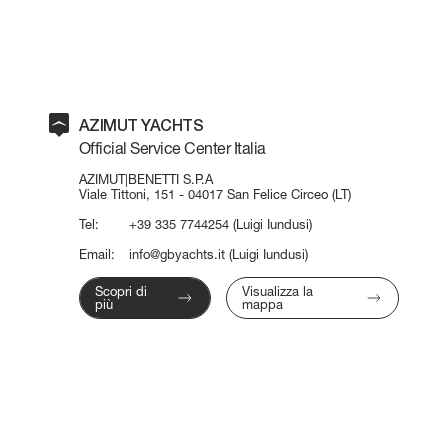
AZIMUT YACHTS
Official Service Center Italia
AZIMUT|BENETTI S.P.A
Viale Tittoni, 151 - 04017 San Felice Circeo (LT)
Tel:
+39 335 7744254
(Luigi Iundusi)
Email:
info@gbyachts.it
(Luigi Iundusi)
Scopri di
Visualizza la
più
mappa