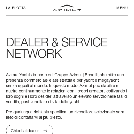
LA FLOTTA
MENU
DEALER
&
SERVICE
NETWORK
IL NOSTRO
CHARTER CLUB
SEADECK
IMPEGNO
NETWORK
Azimut Yachts fa parte del Gruppo Azimut | Benetti, che offre una
APP
SEADECK 6
FLY 53
S6
MAGELLANO 60
VERVE 42
ATLANTIS 45
GRANDE 26M
LUNGHEZZA FUORI TUTTO
LUNGHEZZA FUORI TUTTO
LUNGHEZZA FUORI TUTTO
LUNGHEZZA FUORI TUTTO
LUNGHEZZA FUORI TUTTO
LUNGHEZZA FUORI TUTTO
LUNGHEZZA FUORI TUTTO
presenza commerciale e assistenziale per yacht e megayacht
senza eguali al mondo. In questo modo, Azimut può stabilire e
FLY
AZIMUT WORLD
SERVIZI
17,25 M - 56' 7''
16,78 M (55’ 1’’)
18 M (59’ 1”)
18,47 M (60’ 7’’)
12,90 M (42’ 4”)
14,60 M (47' 11'')
26,36 M (86’ 6’’)
nutrire continuamente le relazioni con i propri armatori, coltivando i
loro sogni e i loro desideri attraverso un elevato servizio nelle fasi di
S
LA STORIA
NEWS ED EVENTI
LARGHEZZA MAX
LARGHEZZA MAX
LARGHEZZA MAX
LARGHEZZA MAX
LARGHEZZA MAX
LARGHEZZA MAX
LARGHEZZA MAX
vendita, post-vendita e di vita dello yacht.
5,05 M (16’ 7’’)
4,95 M (16’ 3’’)
4,75 M (15’ 7’’)
5,15 M (16’ 11’’)
3,94 M (12’ 11”)
4,20 M (13’ 9’’)
6,30 M (20’ 8’’)
Per qualunque richiesta specifica, un rivenditore selezionato sarà
MAGELLANO
CONTATTI
COMPANY
lieto di contattarvi al più presto.
CABINE
CABINE
CABINE
CABINE
CABINE
CABINE
CABINE
VERVE
LAVORA CON NOI
SELEZIONA LINGUA
Chiedi al dealer
3 + 1 CREW
3 + 1 CREW
3 + 1 CREW
3 + 1 CREW
1
2
5 + 2 CREW