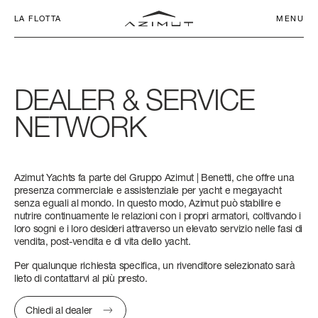
LA FLOTTA
MENU
DEALER
&
SERVICE
NETWORK
IL NOSTRO
CHARTER CLUB
SEADECK
IMPEGNO
NETWORK
Azimut Yachts fa parte del Gruppo Azimut | Benetti, che offre una
APP
SEADECK 6
FLY 53
S6
MAGELLANO 60
VERVE 42
ATLANTIS 45
GRANDE 26M
LUNGHEZZA FUORI TUTTO
LUNGHEZZA FUORI TUTTO
LUNGHEZZA FUORI TUTTO
LUNGHEZZA FUORI TUTTO
LUNGHEZZA FUORI TUTTO
LUNGHEZZA FUORI TUTTO
LUNGHEZZA FUORI TUTTO
presenza commerciale e assistenziale per yacht e megayacht
senza eguali al mondo. In questo modo, Azimut può stabilire e
FLY
AZIMUT WORLD
SERVIZI
17,25 M - 56' 7''
16,78 M (55’ 1’’)
18 M (59’ 1”)
18,47 M (60’ 7’’)
12,90 M (42’ 4”)
14,60 M (47' 11'')
26,36 M (86’ 6’’)
nutrire continuamente le relazioni con i propri armatori, coltivando i
loro sogni e i loro desideri attraverso un elevato servizio nelle fasi di
S
LA STORIA
NEWS ED EVENTI
LARGHEZZA MAX
LARGHEZZA MAX
LARGHEZZA MAX
LARGHEZZA MAX
LARGHEZZA MAX
LARGHEZZA MAX
LARGHEZZA MAX
vendita, post-vendita e di vita dello yacht.
5,05 M (16’ 7’’)
4,95 M (16’ 3’’)
4,75 M (15’ 7’’)
5,15 M (16’ 11’’)
3,94 M (12’ 11”)
4,20 M (13’ 9’’)
6,30 M (20’ 8’’)
Per qualunque richiesta specifica, un rivenditore selezionato sarà
MAGELLANO
CONTATTI
COMPANY
lieto di contattarvi al più presto.
CABINE
CABINE
CABINE
CABINE
CABINE
CABINE
CABINE
VERVE
LAVORA CON NOI
SELEZIONA LINGUA
Chiedi al dealer
3 + 1 CREW
3 + 1 CREW
3 + 1 CREW
3 + 1 CREW
1
2
5 + 2 CREW