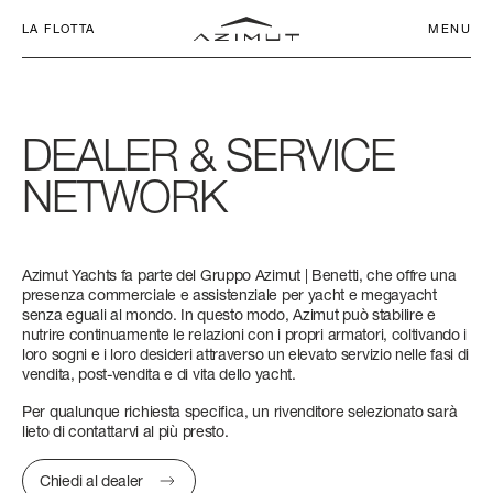
LA FLOTTA
MENU
DEALER
&
SERVICE
NETWORK
IL NOSTRO
CHARTER CLUB
SEADECK
IMPEGNO
NETWORK
Azimut Yachts fa parte del Gruppo Azimut | Benetti, che offre una
APP
SEADECK 6
FLY 53
S6
MAGELLANO 60
VERVE 42
ATLANTIS 45
GRANDE 26M
LUNGHEZZA FUORI TUTTO
LUNGHEZZA FUORI TUTTO
LUNGHEZZA FUORI TUTTO
LUNGHEZZA FUORI TUTTO
LUNGHEZZA FUORI TUTTO
LUNGHEZZA FUORI TUTTO
LUNGHEZZA FUORI TUTTO
presenza commerciale e assistenziale per yacht e megayacht
senza eguali al mondo. In questo modo, Azimut può stabilire e
FLY
AZIMUT WORLD
SERVIZI
17,25 M - 56' 7''
16,78 M (55’ 1’’)
18 M (59’ 1”)
18,47 M (60’ 7’’)
12,90 M (42’ 4”)
14,60 M (47' 11'')
26,36 M (86’ 6’’)
nutrire continuamente le relazioni con i propri armatori, coltivando i
loro sogni e i loro desideri attraverso un elevato servizio nelle fasi di
S
LA STORIA
NEWS ED EVENTI
LARGHEZZA MAX
LARGHEZZA MAX
LARGHEZZA MAX
LARGHEZZA MAX
LARGHEZZA MAX
LARGHEZZA MAX
LARGHEZZA MAX
vendita, post-vendita e di vita dello yacht.
5,05 M (16’ 7’’)
4,95 M (16’ 3’’)
4,75 M (15’ 7’’)
5,15 M (16’ 11’’)
3,94 M (12’ 11”)
4,20 M (13’ 9’’)
6,30 M (20’ 8’’)
Per qualunque richiesta specifica, un rivenditore selezionato sarà
MAGELLANO
CONTATTI
COMPANY
lieto di contattarvi al più presto.
CABINE
CABINE
CABINE
CABINE
CABINE
CABINE
CABINE
VERVE
LAVORA CON NOI
SELEZIONA LINGUA
Chiedi al dealer
3 + 1 CREW
3 + 1 CREW
3 + 1 CREW
3 + 1 CREW
1
2
5 + 2 CREW