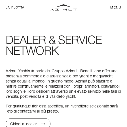
LA FLOTTA
MENU
DEALER
&
SERVICE
NETWORK
IL NOSTRO
CHARTER CLUB
SEADECK
IMPEGNO
NETWORK
Azimut Yachts fa parte del Gruppo Azimut | Benetti, che offre una
APP
SEADECK 6
FLY 53
S6
MAGELLANO 60
VERVE 42
ATLANTIS 45
GRANDE 26M
LUNGHEZZA FUORI TUTTO
LUNGHEZZA FUORI TUTTO
LUNGHEZZA FUORI TUTTO
LUNGHEZZA FUORI TUTTO
LUNGHEZZA FUORI TUTTO
LUNGHEZZA FUORI TUTTO
LUNGHEZZA FUORI TUTTO
presenza commerciale e assistenziale per yacht e megayacht
senza eguali al mondo. In questo modo, Azimut può stabilire e
FLY
AZIMUT WORLD
SERVIZI
17,25 M - 56' 7''
16,78 M (55’ 1’’)
18 M (59’ 1”)
18,47 M (60’ 7’’)
12,90 M (42’ 4”)
14,60 M (47' 11'')
26,36 M (86’ 6’’)
nutrire continuamente le relazioni con i propri armatori, coltivando i
loro sogni e i loro desideri attraverso un elevato servizio nelle fasi di
S
LA STORIA
NEWS ED EVENTI
LARGHEZZA MAX
LARGHEZZA MAX
LARGHEZZA MAX
LARGHEZZA MAX
LARGHEZZA MAX
LARGHEZZA MAX
LARGHEZZA MAX
vendita, post-vendita e di vita dello yacht.
5,05 M (16’ 7’’)
4,95 M (16’ 3’’)
4,75 M (15’ 7’’)
5,15 M (16’ 11’’)
3,94 M (12’ 11”)
4,20 M (13’ 9’’)
6,30 M (20’ 8’’)
Per qualunque richiesta specifica, un rivenditore selezionato sarà
MAGELLANO
CONTATTI
COMPANY
lieto di contattarvi al più presto.
CABINE
CABINE
CABINE
CABINE
CABINE
CABINE
CABINE
VERVE
LAVORA CON NOI
SELEZIONA LINGUA
Chiedi al dealer
3 + 1 CREW
3 + 1 CREW
3 + 1 CREW
3 + 1 CREW
1
2
5 + 2 CREW